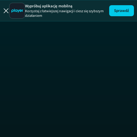
Wypróbuj aplikację mobilną
Sprawdź
Korzystaj z łatwiejszej nawigacji i ciesz się szybszym
działaniem