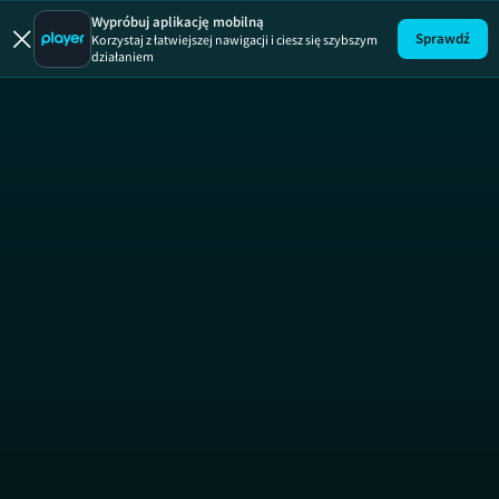
Wypróbuj aplikację mobilną
Sprawdź
Korzystaj z łatwiejszej nawigacji i ciesz się szybszym
działaniem