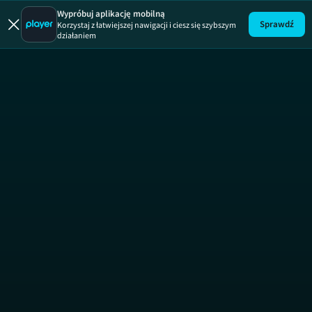
3M Open |
Wypróbuj aplikację mobilną
Sprawdź
Korzystaj z łatwiejszej nawigacji i ciesz się szybszym
działaniem