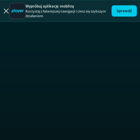
Wypróbuj aplikację mobilną
Sprawdź
Korzystaj z łatwiejszej nawigacji i ciesz się szybszym
działaniem