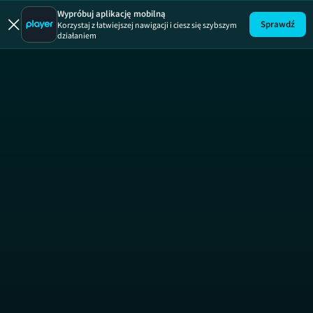
Wypróbuj aplikację mobilną
Sprawdź
Korzystaj z łatwiejszej nawigacji i ciesz się szybszym
działaniem