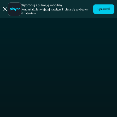
Wypróbuj aplikację mobilną
Sprawdź
Korzystaj z łatwiejszej nawigacji i ciesz się szybszym
działaniem