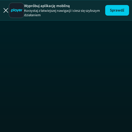
Wypróbuj aplikację mobilną
Sprawdź
Korzystaj z łatwiejszej nawigacji i ciesz się szybszym
działaniem