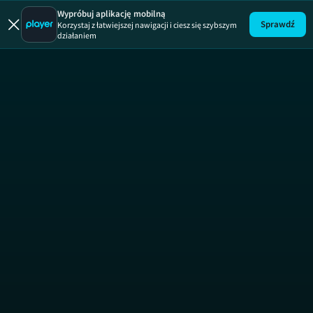
Złomowisko
Wypróbuj aplikację mobilną
Sprawdź
Korzystaj z łatwiejszej nawigacji i ciesz się szybszym
działaniem