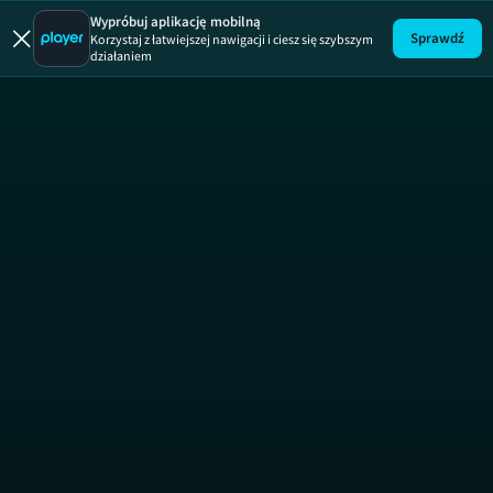
Złomowisko
Wypróbuj aplikację mobilną
Sprawdź
Korzystaj z łatwiejszej nawigacji i ciesz się szybszym
działaniem