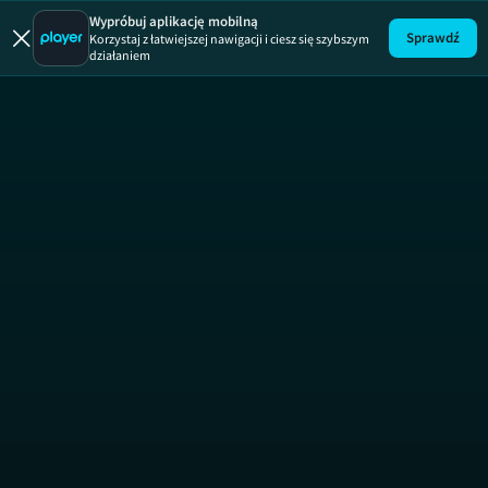
Wypróbuj aplikację mobilną
Sprawdź
Korzystaj z łatwiejszej nawigacji i ciesz się szybszym
działaniem