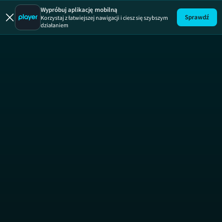
Wypróbuj aplikację mobilną
Sprawdź
Korzystaj z łatwiejszej nawigacji i ciesz się szybszym
działaniem