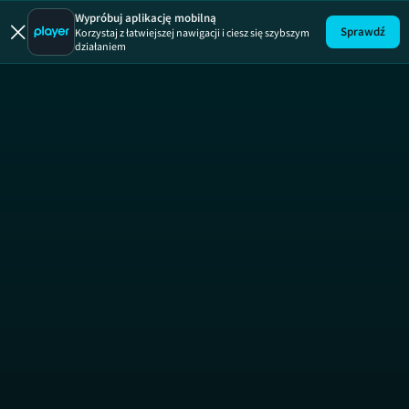
Wypróbuj aplikację mobilną
Sprawdź
Korzystaj z łatwiejszej nawigacji i ciesz się szybszym
działaniem