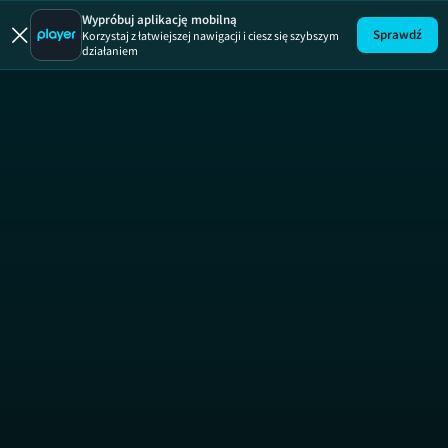
Zawodowcy
Wypróbuj aplikację mobilną
Sprawdź
Korzystaj z łatwiejszej nawigacji i ciesz się szybszym
działaniem