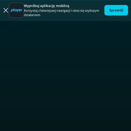
Wypróbuj aplikację mobilną
Sprawdź
Korzystaj z łatwiejszej nawigacji i ciesz się szybszym
działaniem