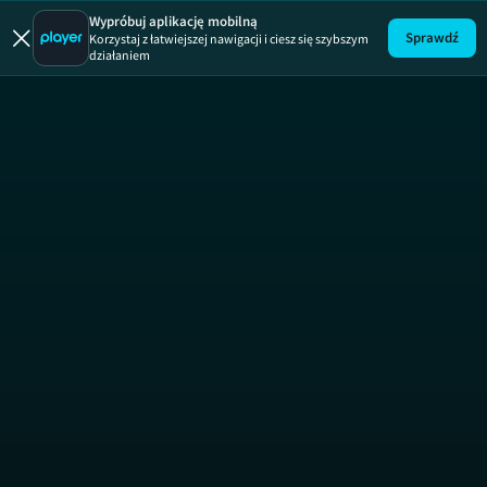
Zaginieni
Wypróbuj aplikację mobilną
Sprawdź
Korzystaj z łatwiejszej nawigacji i ciesz się szybszym
działaniem