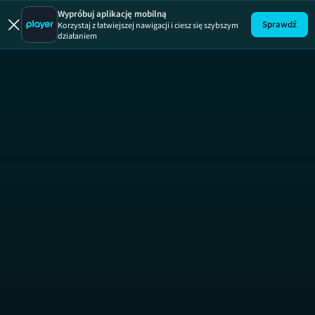
Wypróbuj aplikację mobilną
Sprawdź
Korzystaj z łatwiejszej nawigacji i ciesz się szybszym
działaniem