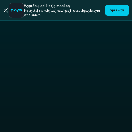
Wypróbuj aplikację mobilną
Sprawdź
Korzystaj z łatwiejszej nawigacji i ciesz się szybszym
działaniem