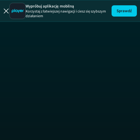
Wybawcy 
Wypróbuj aplikację mobilną
Sprawdź
Korzystaj z łatwiejszej nawigacji i ciesz się szybszym
działaniem