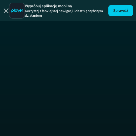
Włoskie zdr
Wypróbuj aplikację mobilną
Sprawdź
Korzystaj z łatwiejszej nawigacji i ciesz się szybszym
działaniem