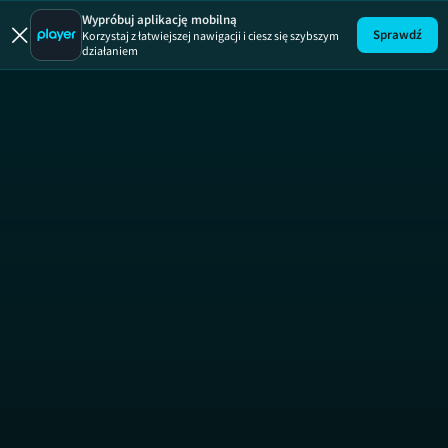
Włoskie zdr
Wypróbuj aplikację mobilną
Sprawdź
Korzystaj z łatwiejszej nawigacji i ciesz się szybszym
działaniem