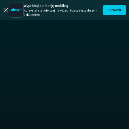
Włoskie zdr
Wypróbuj aplikację mobilną
Sprawdź
Korzystaj z łatwiejszej nawigacji i ciesz się szybszym
działaniem