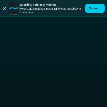
Włoskie zdr
Wypróbuj aplikację mobilną
Sprawdź
Korzystaj z łatwiejszej nawigacji i ciesz się szybszym
działaniem