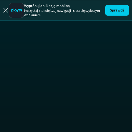
Wypróbuj aplikację mobilną
Sprawdź
Korzystaj z łatwiejszej nawigacji i ciesz się szybszym
działaniem