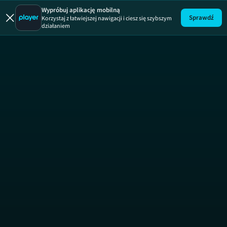
Wypróbuj aplikację mobilną
Sprawdź
Korzystaj z łatwiejszej nawigacji i ciesz się szybszym
działaniem