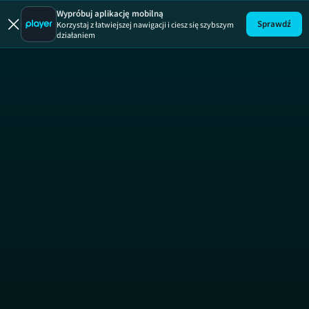
Wypróbuj aplikację mobilną
Sprawdź
Korzystaj z łatwiejszej nawigacji i ciesz się szybszym
działaniem