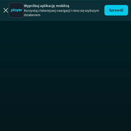
Wypróbuj aplikację mobilną
Sprawdź
Korzystaj z łatwiejszej nawigacji i ciesz się szybszym
działaniem