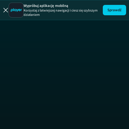
Wypróbuj aplikację mobilną
Sprawdź
Korzystaj z łatwiejszej nawigacji i ciesz się szybszym
działaniem