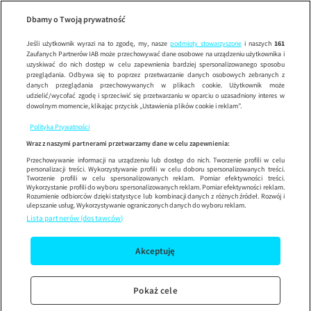
Wiza na miło
Wypróbuj aplikację mobilną
Dbamy o Twoją prywatność
Sprawdź
Korzystaj z łatwiejszej nawigacji i ciesz się szybszym
działaniem
Jeśli użytkownik wyrazi na to zgodę, my, nasze
podmioty stowarzyszone
i naszych
161
Zaufanych Partnerów IAB może przechowywać dane osobowe na urządzeniu użytkownika i
uzyskiwać do nich dostęp w celu zapewnienia bardziej spersonalizowanego sposobu
przeglądania. Odbywa się to poprzez przetwarzanie danych osobowych zebranych z
danych przeglądania przechowywanych w plikach cookie. Użytkownik może
udzielić/wycofać zgodę i sprzeciwić się przetwarzaniu w oparciu o uzasadniony interes w
dowolnym momencie, klikając przycisk „Ustawienia plików cookie i reklam”.
Polityka Prywatności
Wraz z naszymi partnerami przetwarzamy dane w celu zapewnienia:
Przechowywanie informacji na urządzeniu lub dostęp do nich. Tworzenie profili w celu
personalizacji treści. Wykorzystywanie profili w celu doboru spersonalizowanych treści.
Tworzenie profili w celu spersonalizowanych reklam. Pomiar efektywności treści.
Wykorzystanie profili do wyboru spersonalizowanych reklam. Pomiar efektywności reklam.
Rozumienie odbiorców dzięki statystyce lub kombinacji danych z różnych źródeł. Rozwój i
ulepszanie usług. Wykorzystywanie ograniczonych danych do wyboru reklam.
Lista partnerów (dostawców)
Akceptuję
Pokaż cele