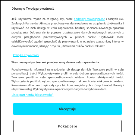
Wiza na miło
Wypróbuj aplikację mobilną
Dbamy o Twoją prywatność
Sprawdź
Korzystaj z łatwiejszej nawigacji i ciesz się szybszym
działaniem
Jeśli użytkownik wyrazi na to zgodę, my, nasze
podmioty stowarzyszone
i naszych
161
Zaufanych Partnerów IAB może przechowywać dane osobowe na urządzeniu użytkownika i
uzyskiwać do nich dostęp w celu zapewnienia bardziej spersonalizowanego sposobu
przeglądania. Odbywa się to poprzez przetwarzanie danych osobowych zebranych z
danych przeglądania przechowywanych w plikach cookie. Użytkownik może
udzielić/wycofać zgodę i sprzeciwić się przetwarzaniu w oparciu o uzasadniony interes w
dowolnym momencie, klikając przycisk „Ustawienia plików cookie i reklam”.
Polityka Prywatności
Wraz z naszymi partnerami przetwarzamy dane w celu zapewnienia:
Przechowywanie informacji na urządzeniu lub dostęp do nich. Tworzenie profili w celu
personalizacji treści. Wykorzystywanie profili w celu doboru spersonalizowanych treści.
Tworzenie profili w celu spersonalizowanych reklam. Pomiar efektywności treści.
Wykorzystanie profili do wyboru spersonalizowanych reklam. Pomiar efektywności reklam.
Rozumienie odbiorców dzięki statystyce lub kombinacji danych z różnych źródeł. Rozwój i
ulepszanie usług. Wykorzystywanie ograniczonych danych do wyboru reklam.
Lista partnerów (dostawców)
Akceptuję
Pokaż cele