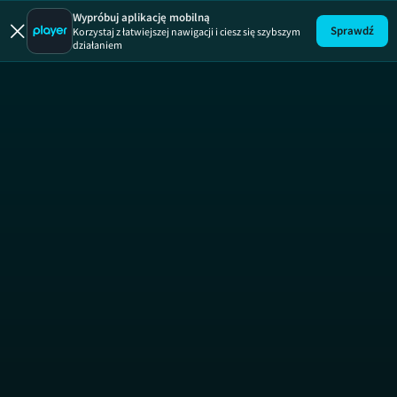
Wypróbuj aplikację mobilną
Sprawdź
Korzystaj z łatwiejszej nawigacji i ciesz się szybszym
działaniem