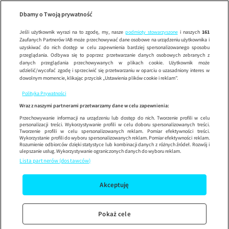
Wypróbuj aplikację mobilną
Dbamy o Twoją prywatność
Sprawdź
Korzystaj z łatwiejszej nawigacji i ciesz się szybszym
działaniem
Jeśli użytkownik wyrazi na to zgodę, my, nasze
podmioty stowarzyszone
i naszych
161
Zaufanych Partnerów IAB może przechowywać dane osobowe na urządzeniu użytkownika i
uzyskiwać do nich dostęp w celu zapewnienia bardziej spersonalizowanego sposobu
przeglądania. Odbywa się to poprzez przetwarzanie danych osobowych zebranych z
danych przeglądania przechowywanych w plikach cookie. Użytkownik może
udzielić/wycofać zgodę i sprzeciwić się przetwarzaniu w oparciu o uzasadniony interes w
dowolnym momencie, klikając przycisk „Ustawienia plików cookie i reklam”.
Polityka Prywatności
Wraz z naszymi partnerami przetwarzamy dane w celu zapewnienia:
Przechowywanie informacji na urządzeniu lub dostęp do nich. Tworzenie profili w celu
personalizacji treści. Wykorzystywanie profili w celu doboru spersonalizowanych treści.
Tworzenie profili w celu spersonalizowanych reklam. Pomiar efektywności treści.
Wykorzystanie profili do wyboru spersonalizowanych reklam. Pomiar efektywności reklam.
Rozumienie odbiorców dzięki statystyce lub kombinacji danych z różnych źródeł. Rozwój i
ulepszanie usług. Wykorzystywanie ograniczonych danych do wyboru reklam.
Lista partnerów (dostawców)
Akceptuję
Pokaż cele