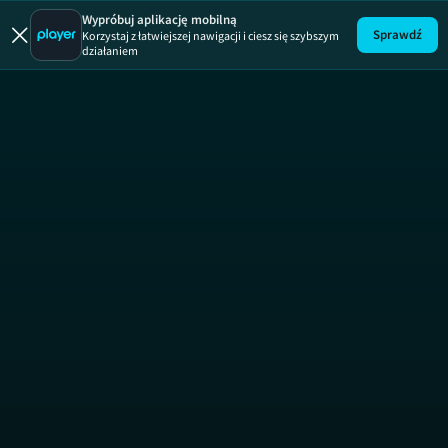
Wypróbuj aplikację mobilną
Sprawdź
Korzystaj z łatwiejszej nawigacji i ciesz się szybszym
działaniem