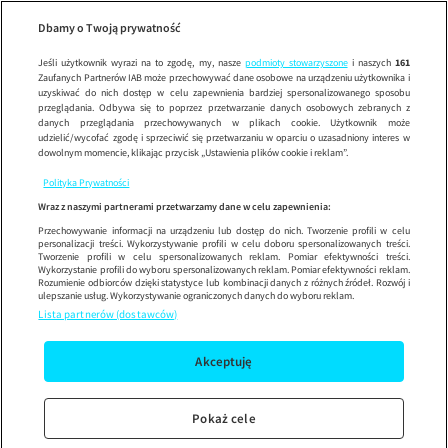
W rol
Wypróbuj aplikację mobilną
Dbamy o Twoją prywatność
Sprawdź
Korzystaj z łatwiejszej nawigacji i ciesz się szybszym
działaniem
Jeśli użytkownik wyrazi na to zgodę, my, nasze
podmioty stowarzyszone
i naszych
161
Zaufanych Partnerów IAB może przechowywać dane osobowe na urządzeniu użytkownika i
uzyskiwać do nich dostęp w celu zapewnienia bardziej spersonalizowanego sposobu
przeglądania. Odbywa się to poprzez przetwarzanie danych osobowych zebranych z
danych przeglądania przechowywanych w plikach cookie. Użytkownik może
udzielić/wycofać zgodę i sprzeciwić się przetwarzaniu w oparciu o uzasadniony interes w
dowolnym momencie, klikając przycisk „Ustawienia plików cookie i reklam”.
Polityka Prywatności
Wraz z naszymi partnerami przetwarzamy dane w celu zapewnienia:
Przechowywanie informacji na urządzeniu lub dostęp do nich. Tworzenie profili w celu
personalizacji treści. Wykorzystywanie profili w celu doboru spersonalizowanych treści.
Tworzenie profili w celu spersonalizowanych reklam. Pomiar efektywności treści.
Wykorzystanie profili do wyboru spersonalizowanych reklam. Pomiar efektywności reklam.
Rozumienie odbiorców dzięki statystyce lub kombinacji danych z różnych źródeł. Rozwój i
ulepszanie usług. Wykorzystywanie ograniczonych danych do wyboru reklam.
Lista partnerów (dostawców)
Akceptuję
Pokaż cele