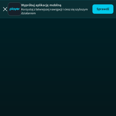
Viralowe 
Wypróbuj aplikację mobilną
Sprawdź
Korzystaj z łatwiejszej nawigacji i ciesz się szybszym
działaniem