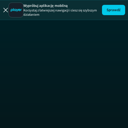
Trzy no
Wypróbuj aplikację mobilną
Sprawdź
Korzystaj z łatwiejszej nawigacji i ciesz się szybszym
działaniem