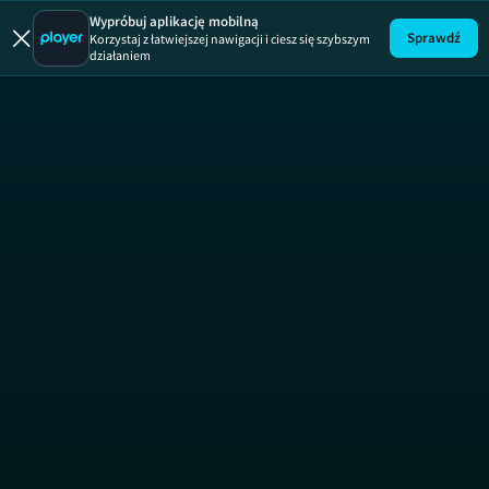
Top Gear
Wypróbuj aplikację mobilną
Sprawdź
Korzystaj z łatwiejszej nawigacji i ciesz się szybszym
działaniem