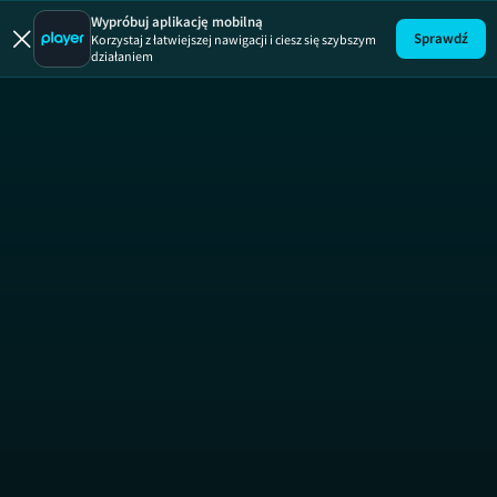
Sześć razy 
Wypróbuj aplikację mobilną
Sprawdź
Korzystaj z łatwiejszej nawigacji i ciesz się szybszym
działaniem