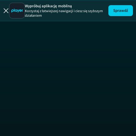
Sprawa dla F
Wypróbuj aplikację mobilną
Sprawdź
Korzystaj z łatwiejszej nawigacji i ciesz się szybszym
działaniem