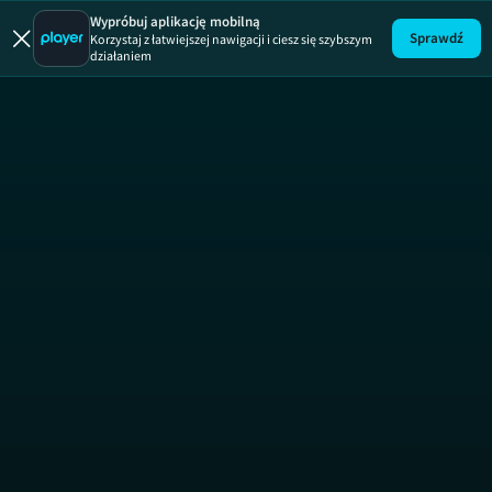
Seks - wypad
Wypróbuj aplikację mobilną
Sprawdź
Korzystaj z łatwiejszej nawigacji i ciesz się szybszym
działaniem