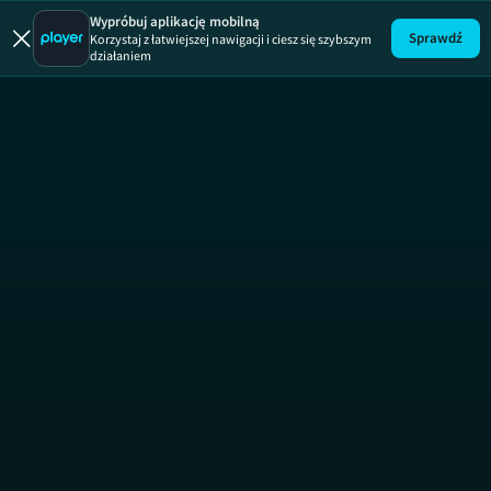
Wypróbuj aplikację mobilną
Sprawdź
Korzystaj z łatwiejszej nawigacji i ciesz się szybszym
działaniem