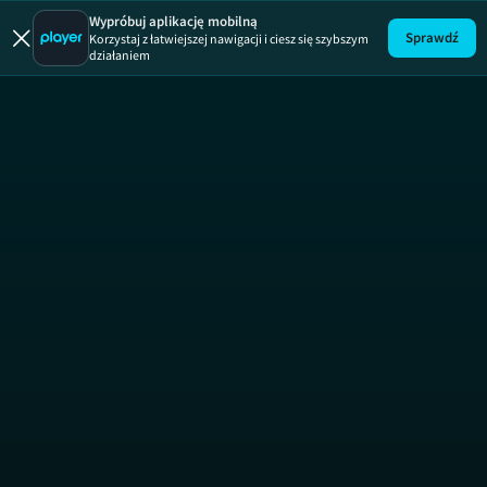
Wypróbuj aplikację mobilną
Sprawdź
Korzystaj z łatwiejszej nawigacji i ciesz się szybszym
działaniem