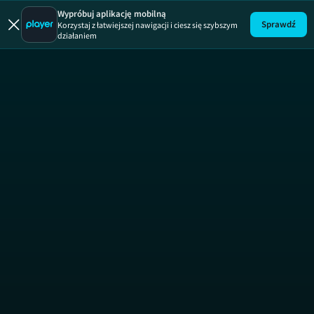
Wypróbuj aplikację mobilną
Sprawdź
Korzystaj z łatwiejszej nawigacji i ciesz się szybszym
działaniem