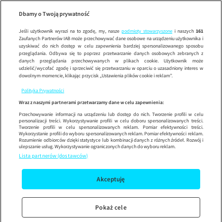
Wypróbuj aplikację mobilną
Dbamy o Twoją prywatność
Sprawdź
Korzystaj z łatwiejszej nawigacji i ciesz się szybszym
działaniem
Jeśli użytkownik wyrazi na to zgodę, my, nasze
podmioty stowarzyszone
i naszych
161
Zaufanych Partnerów IAB może przechowywać dane osobowe na urządzeniu użytkownika i
uzyskiwać do nich dostęp w celu zapewnienia bardziej spersonalizowanego sposobu
przeglądania. Odbywa się to poprzez przetwarzanie danych osobowych zebranych z
danych przeglądania przechowywanych w plikach cookie. Użytkownik może
udzielić/wycofać zgodę i sprzeciwić się przetwarzaniu w oparciu o uzasadniony interes w
dowolnym momencie, klikając przycisk „Ustawienia plików cookie i reklam”.
Polityka Prywatności
Wraz z naszymi partnerami przetwarzamy dane w celu zapewnienia:
Przechowywanie informacji na urządzeniu lub dostęp do nich. Tworzenie profili w celu
personalizacji treści. Wykorzystywanie profili w celu doboru spersonalizowanych treści.
Tworzenie profili w celu spersonalizowanych reklam. Pomiar efektywności treści.
Wykorzystanie profili do wyboru spersonalizowanych reklam. Pomiar efektywności reklam.
Rozumienie odbiorców dzięki statystyce lub kombinacji danych z różnych źródeł. Rozwój i
ulepszanie usług. Wykorzystywanie ograniczonych danych do wyboru reklam.
Lista partnerów (dostawców)
Akceptuję
Pokaż cele