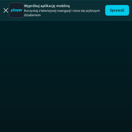
Projekt 
Wypróbuj aplikację mobilną
Sprawdź
Korzystaj z łatwiejszej nawigacji i ciesz się szybszym
działaniem