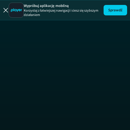
Prawdziw
Wypróbuj aplikację mobilną
Sprawdź
Korzystaj z łatwiejszej nawigacji i ciesz się szybszym
działaniem