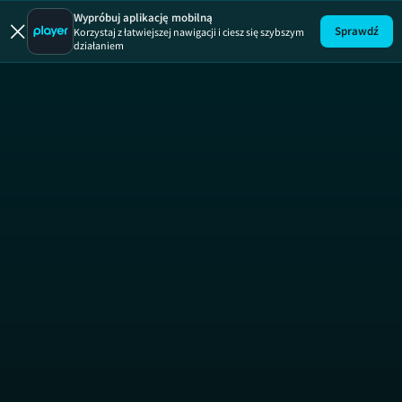
Prawdziw
Wypróbuj aplikację mobilną
Sprawdź
Korzystaj z łatwiejszej nawigacji i ciesz się szybszym
działaniem