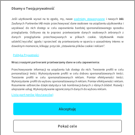
Posieka
Wypróbuj aplikację mobilną
Dbamy o Twoją prywatność
Sprawdź
Korzystaj z łatwiejszej nawigacji i ciesz się szybszym
działaniem
Jeśli użytkownik wyrazi na to zgodę, my, nasze
podmioty stowarzyszone
i naszych
161
Zaufanych Partnerów IAB może przechowywać dane osobowe na urządzeniu użytkownika i
uzyskiwać do nich dostęp w celu zapewnienia bardziej spersonalizowanego sposobu
przeglądania. Odbywa się to poprzez przetwarzanie danych osobowych zebranych z
danych przeglądania przechowywanych w plikach cookie. Użytkownik może
udzielić/wycofać zgodę i sprzeciwić się przetwarzaniu w oparciu o uzasadniony interes w
dowolnym momencie, klikając przycisk „Ustawienia plików cookie i reklam”.
Polityka Prywatności
Wraz z naszymi partnerami przetwarzamy dane w celu zapewnienia:
Przechowywanie informacji na urządzeniu lub dostęp do nich. Tworzenie profili w celu
personalizacji treści. Wykorzystywanie profili w celu doboru spersonalizowanych treści.
Tworzenie profili w celu spersonalizowanych reklam. Pomiar efektywności treści.
Wykorzystanie profili do wyboru spersonalizowanych reklam. Pomiar efektywności reklam.
Rozumienie odbiorców dzięki statystyce lub kombinacji danych z różnych źródeł. Rozwój i
ulepszanie usług. Wykorzystywanie ograniczonych danych do wyboru reklam.
Lista partnerów (dostawców)
Akceptuję
Pokaż cele