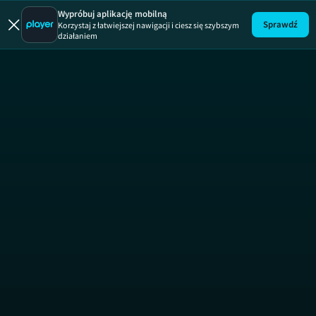
Połączen
Wypróbuj aplikację mobilną
Sprawdź
Korzystaj z łatwiejszej nawigacji i ciesz się szybszym
działaniem