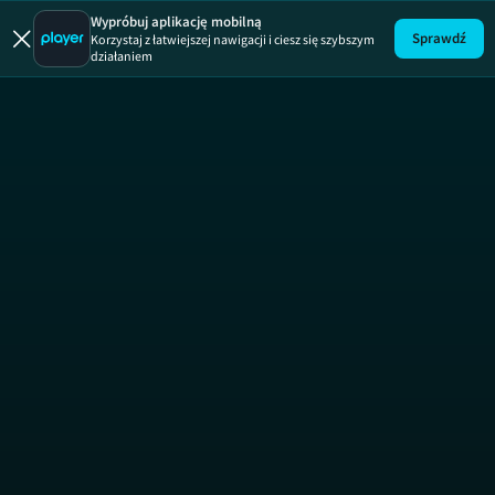
Pokonać ot
Wypróbuj aplikację mobilną
Sprawdź
Korzystaj z łatwiejszej nawigacji i ciesz się szybszym
działaniem