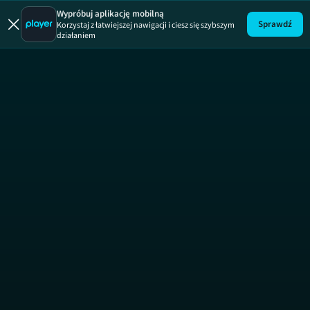
Pokonać ot
Wypróbuj aplikację mobilną
Sprawdź
Korzystaj z łatwiejszej nawigacji i ciesz się szybszym
działaniem